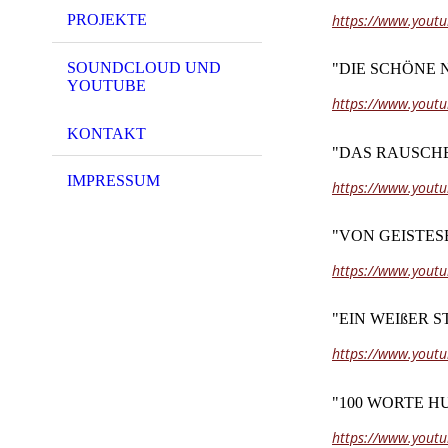
PROJEKTE
https://www.yout
SOUNDCLOUD UND
"DIE SCHÖNE
YOUTUBE
https://www.yout
KONTAKT
"DAS RAUSCH
IMPRESSUM
https://www.yout
"VON GEISTE
https://www.you
"EIN WEIßER S
https://www.yout
"100 WORTE H
https://www.you