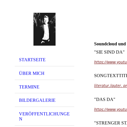
Soundcloud und
"SIE SIND DA"
STARTSEITE
https://www.yout
ÜBER MICH
SONGTEXTTITE
literatur.lauter. 
TERMINE
"DAS DA"
BILDERGALERIE
https://www.yout
VERÖFFENTLICHUNGE
N
"STRENGER S