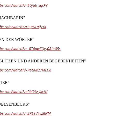
ube.com/watch?v=5Ujub_sqcFY
 NACHBARIN"
ube.com/watch?v=I5JavHKjzTk
EN DER WÖRTER"
ube.com/watch?v=_RT4qwFOyy0&t=85s
SBLITZEN UND ANDEREN BEGEBENHEITEN"
tube.com/watch?v=PeeKMz7MLUk
TIER"
ube.com/watch?v=Rbl9UsyXxtU
UELSENBECKS"
tube.com/watch?v=2PE9V4vZRNM