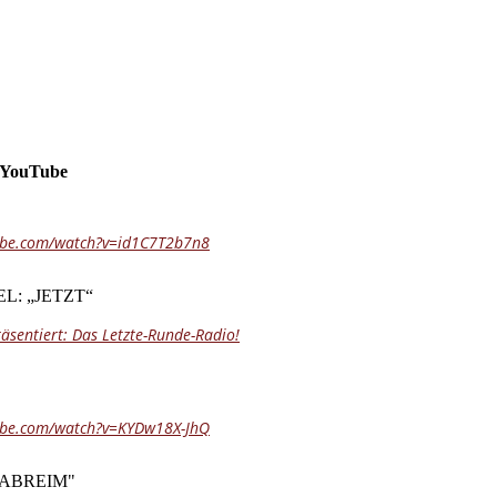
 YouTube
ube.com/watch?v=id1C7T2b7n8
L: „JETZT“
präsentiert: Das Letzte-Runde-Radio!
ube.com/watch?v=KYDw18X-JhQ
TABREIM"