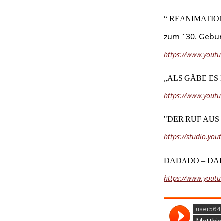
“ REANIMATIO
zum 130. Gebur
https://www.yout
„ALS GÄBE ES
https://www.you
"DER RUF AUS
https://studio.you
DADADO – DAD
https://www.yout