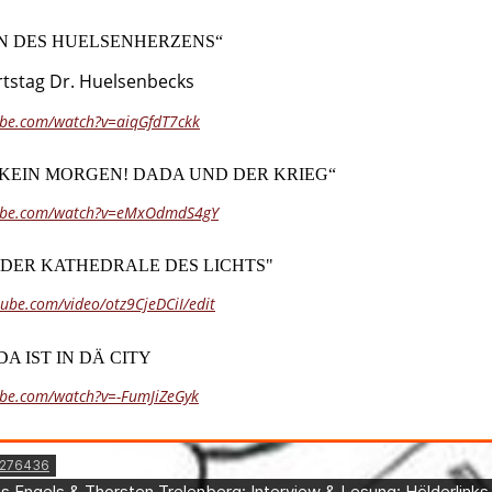
N DES HUELSENHERZENS“
tstag Dr. Huelsenbecks
ube.com/watch?v=aiqGfdT7ckk
 KEIN MORGEN! DADA UND DER KRIEG“
tube.com/watch?v=eMxOdmdS4gY
 DER KATHEDRALE DES LICHTS"
tube.com/video/otz9CjeDCiI/edit
A IST IN DÄ CITY
ube.com/watch?v=-FumJiZeGyk