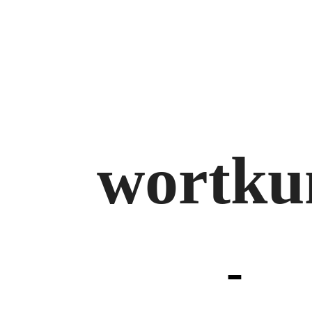
wortku
-